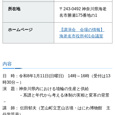
所在地
〒243-0492 神奈川県海老
名市勝瀬175番地の1
ホームページ
【講演会 会場の情報】
海老名市役所401会議室
内容
日 時：令和8年1月11日(日曜日) 14時～16時（受付は13
時30分～）
演 題：神奈川県内における埴輪の生産と供給
－系譜と年代から考える体制の実相と変革の背景
－
講 師： 伝田郁夫（芝山町立芝山古墳・はにわ博物館 主
任学芸員）