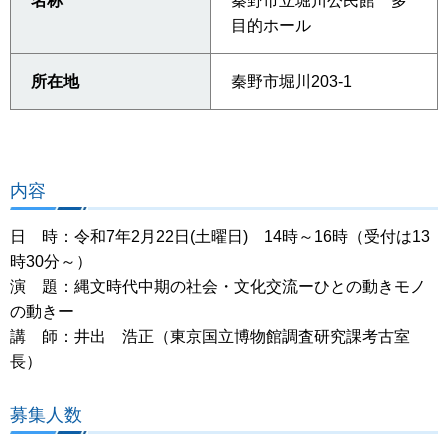
名称
秦野市立堀川公民館 多
目的ホール
所在地
秦野市堀川203-1
内容
日 時：令和7年2月22日(土曜日) 14時～16時（受付は13
時30分～）
演 題：縄文時代中期の社会・文化交流ーひとの動きモノ
の動きー
講 師：井出 浩正（東京国立博物館調査研究課考古室
長）
募集人数