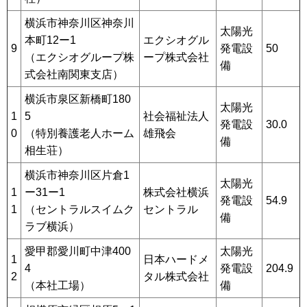
横浜市神奈川区神奈川
太陽光
本町12ー1
エクシオグル
9
発電設
50
（エクシオグループ株
ープ株式会社
備
式会社南関東支店）
横浜市泉区新橋町180
太陽光
1
5
社会福祉法人
発電設
30.0
0
（特別養護老人ホーム
雄飛会
備
相生荘）
横浜市神奈川区片倉1
太陽光
1
ー31ー1
株式会社横浜
発電設
54.9
1
（セントラルスイムク
セントラル
備
ラブ横浜）
愛甲郡愛川町中津400
太陽光
1
日本ハードメ
4
発電設
204.9
2
タル株式会社
（本社工場）
備