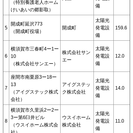
（特別養護老人ホーム
備
けいあいの郷影取）
太陽光
開成町延沢773
5
開成町
発電設
159.6
（開成町役場）
備
太陽光
横須賀市三春町4ー1ー
株式会社サン
6
発電設
12.0
10
エー
備
（株式会社サンエー）
座間市南栗原3ー18ー
太陽光
13
アイグステッ
7
発電設
14.0
（アイグステック株式
ク株式会社
備
会社）
横須賀市久里浜2ー2ー
太陽光
3ー第6臼井ビル
ウスイホーム
8
発電設
11.0
（ウスイホーム株式会
株式会社
備
社）