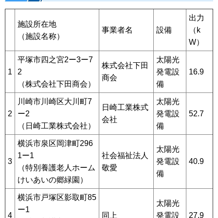
出力
施設所在地
事業者名
設備
（k
（施設名称）
W）
平塚市四之宮2ー3ー7
太陽光
株式会社下田
1
2
発電設
16.9
商会
（株式会社下田商会）
備
川崎市川崎区大川町7
太陽光
日崎工業株式
2
ー2
発電設
52.7
会社
（日崎工業株式会社）
備
横浜市泉区岡津町296
太陽光
1ー1
社会福祉法人
3
発電設
40.9
（特別養護老人ホーム
敬愛
備
けいあいの郷緑園）
横浜市戸塚区影取町85
太陽光
ー1
4
同上
発電設
27.9