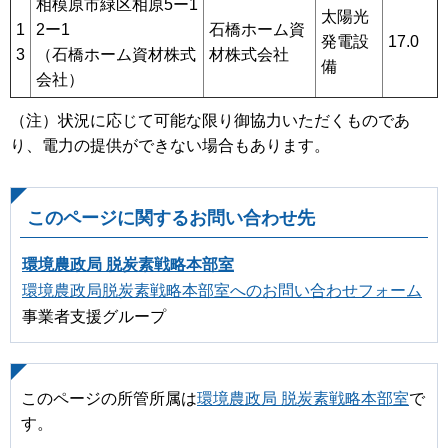
相模原市緑区相原5ー1
太陽光
1
2ー1
石橋ホーム資
発電設
17.0
3
（石橋ホーム資材株式
材株式会社
備
会社）
（注）状況に応じて可能な限り御協力いただくものであ
り、電力の提供ができない場合もあります。
このページに関するお問い合わせ先
環境農政局 脱炭素戦略本部室
環境農政局脱炭素戦略本部室へのお問い合わせフォーム
事業者支援グループ
このページの所管所属は
環境農政局 脱炭素戦略本部室
で
す。