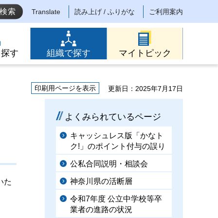
Translate
読み上げ / ふりがな
ご利用案内
ら探す
組織で探す
マイトピック
印刷用ページを表示
更新日：2025年7月17日
よくみられているページ
キャッシュレス版「かなト
ク!」のポイント付与の誤り
公私合同説明・相談会
神奈川県の活断層
いた
令和7年度 公立中学校等卒
業者の進路の状況