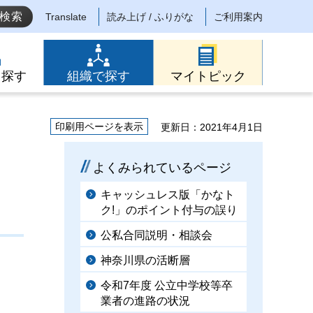
Translate
読み上げ / ふりがな
ご利用案内
ら探す
組織で探す
マイトピック
印刷用ページを表示
更新日：2021年4月1日
よくみられているページ
キャッシュレス版「かなト
ク!」のポイント付与の誤り
公私合同説明・相談会
神奈川県の活断層
令和7年度 公立中学校等卒
業者の進路の状況