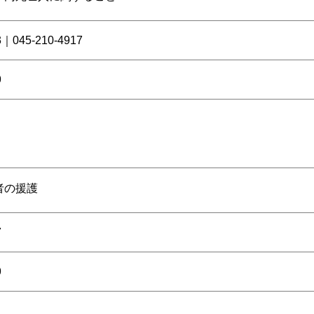
3｜045-210-4917
9
）
者の援護
7
9