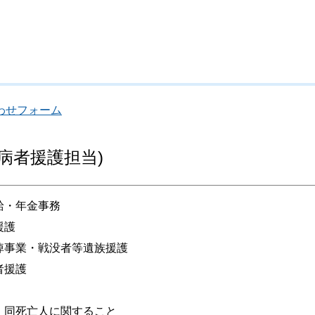
わせフォーム
病者援護担当)
給・年金事務
援護
悼事業・戦没者等遺族援護
者援護
、同死亡人に関すること