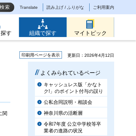
Translate
読み上げ / ふりがな
ご利用案内
ら探す
組織で探す
マイトピック
印刷用ページを表示
更新日：2026年4月12日
よくみられているページ
キャッシュレス版「かなト
ク!」のポイント付与の誤り
公私合同説明・相談会
神奈川県の活断層
に関
令和7年度 公立中学校等卒
業者の進路の状況